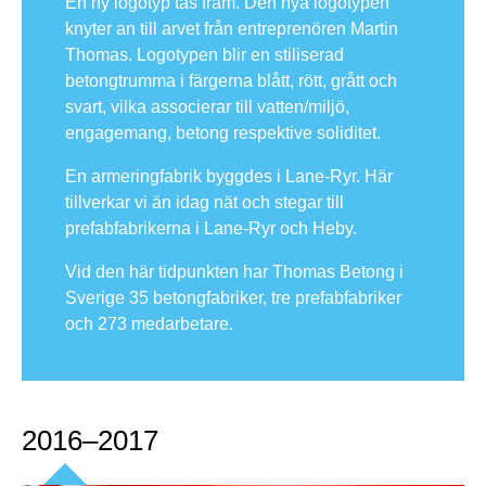
En ny logotyp tas fram. Den nya logotypen
knyter an till arvet från entreprenören Martin
Thomas. Logotypen blir en stiliserad
betongtrumma i färgerna blått, rött, grått och
svart, vilka associerar till vatten/miljö,
engagemang, betong respektive soliditet.
En armeringfabrik byggdes i Lane-Ryr. Här
tillverkar vi än idag nät och stegar till
prefabfabrikerna i Lane-Ryr och Heby.
Vid den här tidpunkten har Thomas Betong i
Sverige 35 betongfabriker, tre prefabfabriker
och 273 medarbetare.
2016–2017