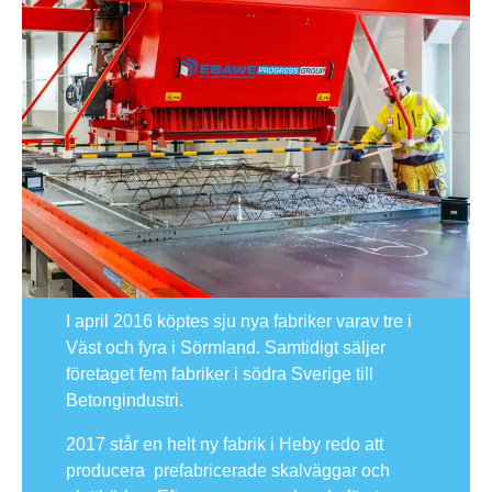
I april 2016 köptes sju nya fabriker varav tre i
Väst och fyra i Sörmland. Samtidigt säljer
företaget fem fabriker i södra Sverige till
Betongindustri.
2017 står en helt ny fabrik i Heby redo att
producera prefabricerade skalväggar och