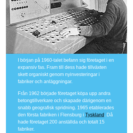
I början på 1960-talet befann sig företaget i en
expansiv fas. Fram till dess hade tillväxten
skett organiskt genom nyinvesteringar i
fabriker och anläggningar.
Från 1962 började företaget köpa upp andra
betongtillverkare och skapade därigenom en
snabb geografisk spridning. 1965 etablerades
den första fabriken i Flensburg i
Tyskland
. Då
hade företaget 200 anställda och totalt 15
fabriker.