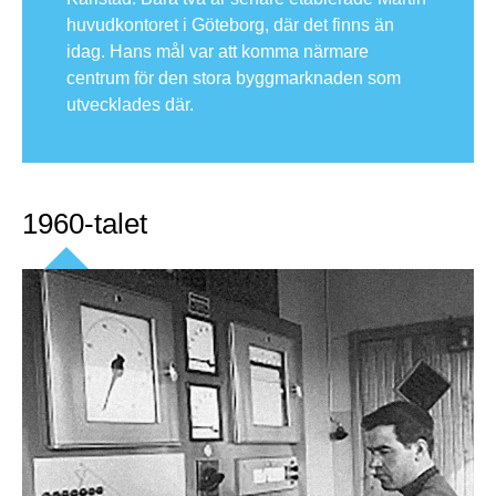
huvudkontoret i Göteborg, där det finns än
idag. Hans mål var att komma närmare
centrum för den stora byggmarknaden som
utvecklades där.
1960-talet