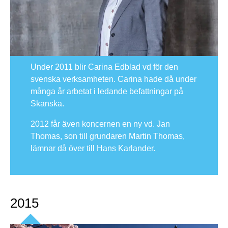
Under 2011 blir Carina Edblad vd för den
svenska verksamheten. Carina hade då under
många år arbetat i ledande befattningar på
Skanska.
2012 får även koncernen en ny vd. Jan
Thomas, son till grundaren Martin Thomas,
lämnar då över till Hans Karlander.
2015