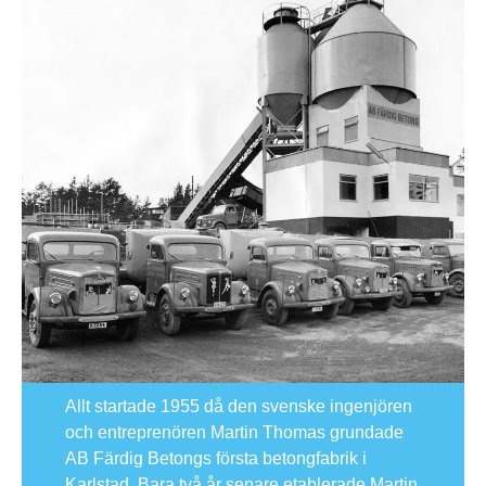
Allt startade 1955 då den svenske ingenjören
och entreprenören Martin Thomas grundade
AB Färdig Betongs första betongfabrik i
Karlstad. Bara två år senare etablerade Martin