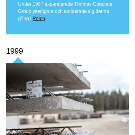
Under 1997 expanderade Thomas Concrete
Group ytterligare och etablerade sig denna
gång i
Polen
.
1999