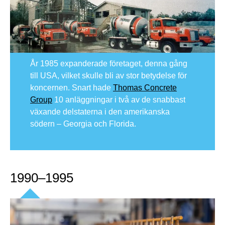
År 1985 expanderade företaget, denna gång
till USA, vilket skulle bli av stor betydelse för
koncernen. Snart hade
Thomas Concrete
Group
10 anläggningar i två av de snabbast
växande delstaterna i den amerikanska
södern – Georgia och Florida.
1990–1995