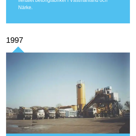
flertalet betongfabriker i Västmanland och
Närke.
1997