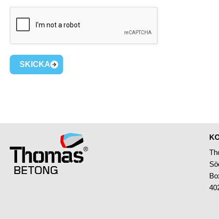
SKICKA
KO
Th
Sö
Bo
40