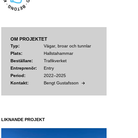
OM PROJEKTET
Typ:
Vägar, broar och tunnlar
Plats:
Hallstahammar
Beställare:
Trafikverket
Entreprenör:
Entry
Period:
2022–2025
Kontakt:
Bengt Gustafsson
LIKNANDE PROJEKT