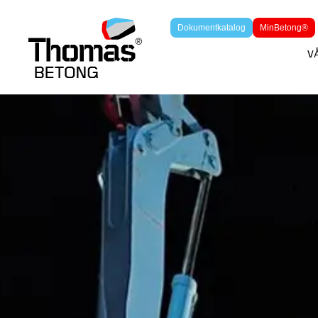
Dokumentkatalog
MinBetong®
V