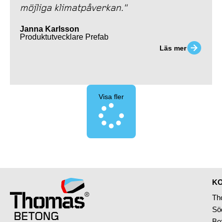
möjliga klimatpåverkan."
Janna Karlsson
Produktutvecklare Prefab
Läs mer
Visa fler
KO
Th
Sö
Bo