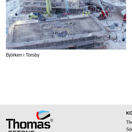
Björken i Torsby
KO
Th
Sö