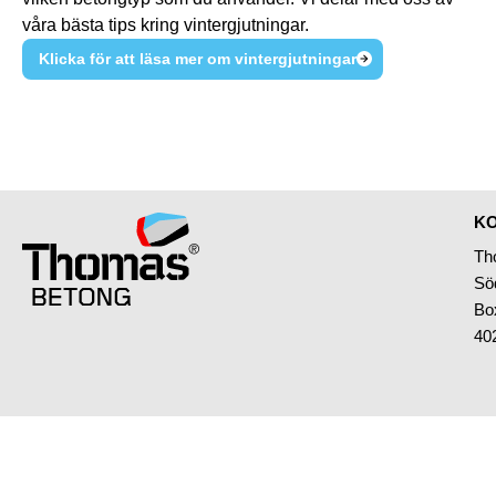
våra bästa tips kring vintergjutningar.
Klicka för att läsa mer om vintergjutningar
KO
Th
Sö
Bo
40