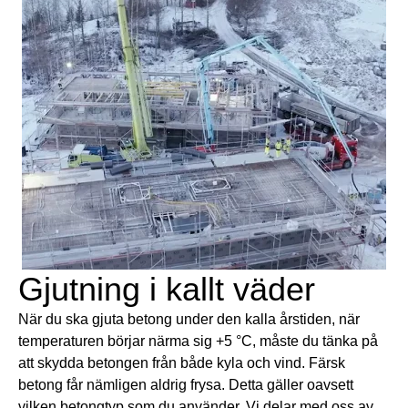
Gjutning i kallt väder
När du ska gjuta betong under den kalla årstiden, när
temperaturen börjar närma sig +5 °C, måste du tänka på
att skydda betongen från både kyla och vind. Färsk
betong får nämligen aldrig frysa. Detta gäller oavsett
vilken betongtyp som du använder. Vi delar med oss av