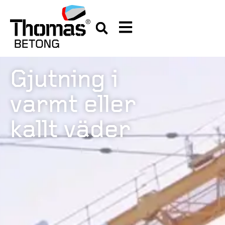
Gjutning i
varmt eller
kallt väder