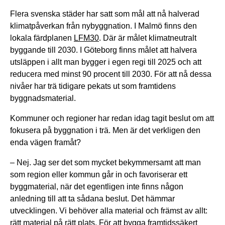
Flera svenska städer har satt som mål att nå halverad
klimatpåverkan från nybyggnation. I Malmö finns den
lokala färdplanen
LFM30
. Där är målet klimatneutralt
byggande till 2030. I Göteborg finns målet att halvera
utsläppen i allt man bygger i egen regi till 2025 och att
reducera med minst 90 procent till 2030. För att nå dessa
nivåer har trä tidigare pekats ut som framtidens
byggnadsmaterial.
Kommuner och regioner har redan idag tagit beslut om att
fokusera på byggnation i trä. Men är det verkligen den
enda vägen framåt?
– Nej. Jag ser det som mycket bekymmersamt att man
som region eller kommun går in och favoriserar ett
byggmaterial, när det egentligen inte finns någon
anledning till att ta sådana beslut. Det hämmar
utvecklingen. Vi behöver alla material och främst av allt:
rätt material på rätt plats. För att bygga framtidssäkert