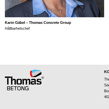
Karin Gäbel – Thomas Concrete Group
Hållbarhetschef
KO
Th
Sö
Bo
40