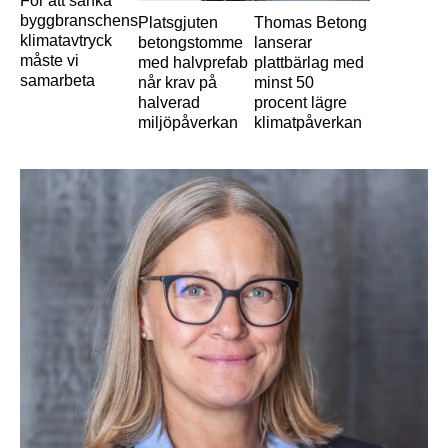
För att sänka
byggbranschens
Platsgjuten
Thomas Betong
klimatavtryck
betongstomme
lanserar
måste vi
med halvprefab
plattbärlag med
samarbeta
når krav på
minst 50
halverad
procent lägre
miljöpåverkan
klimatpåverkan