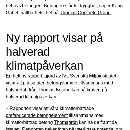
behövs betongen. Betongen står för trygghet, säger Karin
Gäbel, hållbarhetschef på
Thomas Concrete Group
.
Ny rapport visar på
halverad
klimatpåverkan
En helt ny rapport, gjord av
IVL Svenska Miljöinstitutet
,
visar att platsgjuten betongstomme tillsammans med
halvprefab från
Thomas Betong
kan nå kraven på
halverad klimatpåverkan.
– Rapporten visar att våra klimatförbättrade
prefabricerade betongelement
tillsammans med
klimatförbättrad betong
Thomagrön
kan nå de framtida
kraven. Rapporten pekar även på ytterligare potential om